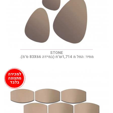
STONE
מחיר: החל מ 1,714ש"ח (במידה 83X66 ס"מׂ).
למכירה
מתצוגה
בלבד