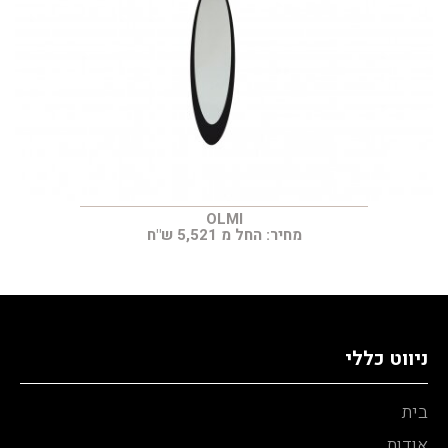
OLMI
מחיר: החל מ 5,521 ש"ח
ניווט כללי
בית
אודות