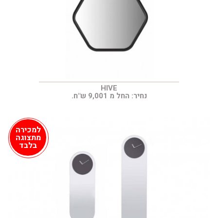
HIVE
נחיר: החל מ 9,001 ש"ח.
למכירה
מתצוגה
בלבד