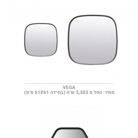
VEGA
מחיר: החל מ 3,303 ש"ח (במידה 61X61 ס"מׂ)