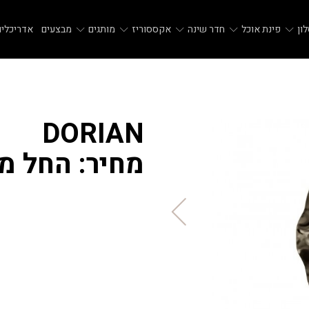
ון
פינת אוכל
חדר שינה
אקססוריז
מותגים
מבצעים
אדריכלים
DORIAN
מחיר: החל מ 10,376 ש"ח