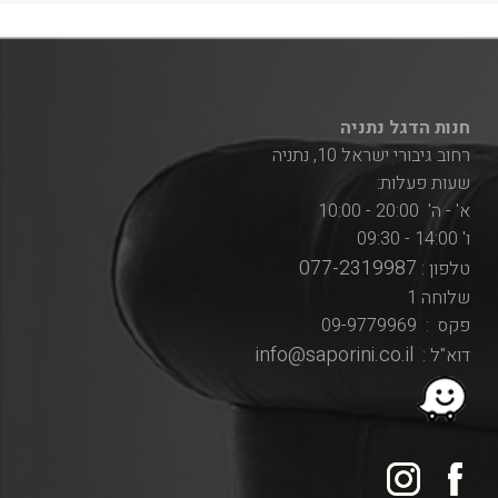
חנות הדגל נתניה
רחוב גיבורי ישראל 10, נתניה
שעות פעלות:
א' - ה' 20:00 - 10:00
ו' 14:00 - 09:30
077-2319987
טלפון :
שלוחה 1
פקס : 09-9779969
info@saporini.co.il
דוא"ל :