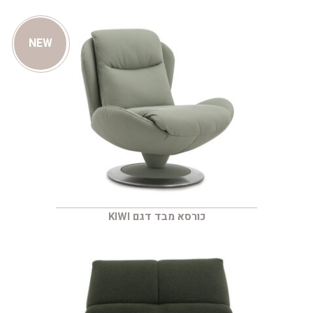
NEW
כורסא מבד דגם KIWI