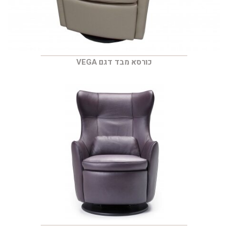
כורסא מבד דגם VEGA