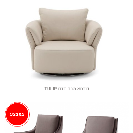
כורסא מבד דגם TULIP
במבצע