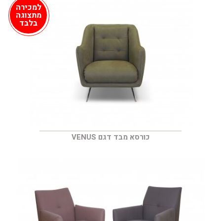
למכירה
מתצוגה
בלבד
כורסא מבד דגם VENUS