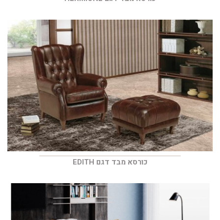
כורסא מבד דגם EDITH