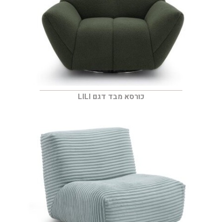
כורסא מבד דגם LILI