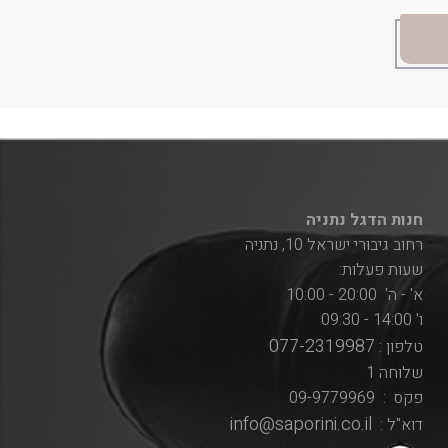
חנות הדגל נתניה
רחוב גיבורי ישראל 10, נתניה
שעות פעלות:
א' - ה' 20:00 - 10:00
ו' 14:00 - 09:30
077-2319987
טלפון :
שלוחה 1
פקס : 09-9779969
info@saporini.co.il
דוא"ל :