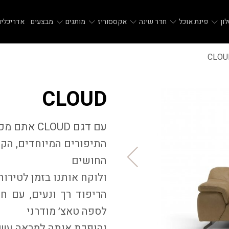
ון
פינת אוכל
חדר שינה
אקססוריז
מותגים
מבצעים
אדריכלים
CLOU
CLOUD
עם דגם
CLOUD
אתם מכני
התיפורים המיוחדים, הקפ
החושים
ולוקח אותנו בזמן לטירו
הריפוד רך ונעים, עם ח
לספה טאצ׳ מודרני
והופכת אותה למראה עשי