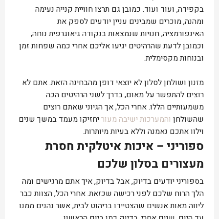
בקפידה, ועוד ועוד. כמובן גם תרצו חוויית קנייה נעימה
ומהנה, מוכרים שמבינים עניין יודעים לספק את
האינפורמציה, חנויות שנמצאות בנקודה גיאוגרפית נוחה,
וכמובן לדעת שהרהיטים יגיעו אליכם אחרי כמה שפחות זמן
ובנוחות מקסימלית.
מזנון ושולחן לסלון לא יוצאי דופן מהבחינה הזאת. אתם לא
רוצים להתפשר על מאום, בדרך לשני הרהיטים הכה
משמעותיים הללו. אחרי הכל, אך הגיוני שאתם רוצים
שהשולחן
והמערכות ישיבה מעור
יחזיקו מעמד במשך שנים
וילוו אתכם נאמנה וללא בעיות מיותרות.
ספוריני – איכות איטלקית חסרת
מעצורים בסלון שלכם
בספוריני יודעים בדיוק, אבל בדיוק, איך אתם מרגישים ומה
הלך הרוח שלכם לפני רכישה שכזאת. אחרי הכל, הצוות כבר
ליווה מאות אנשים שהצטיידו בריהוט לבית, אשר נהנים ממנו
עד היום, שנים אחרי, בדיוק כמו ביום הראשון.