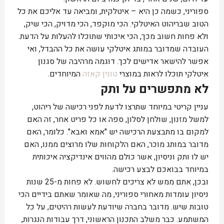
ספוריני, כשמה כן היא – איטלקית, ומביאה עד אליכם את כל
הטוב שבריהוט האיטלקי. הכי מוקפד, הכי מדויק, הכי שיק,
ולא פחות חשוב מכך, הכי איכותי שתוכלו להעלות על הדעת.
העובדה שמדובר במותג איטלקי עושה את כל ההבדל, ואי
אפשר להישאר אדישים לכך. דוגמה מרהיבה של סגנון
איטלקי תוכלו לראות במוצרי
טונין קאזה
המיוחדים.
לא מתפשרים על ותק
עניין קריטי במיוחד שתרצו לדעת לפני רכישה של ריהוט,
למשל מזנון, שולחן לסלון, ספה או כל פריט אחר, זה האם
למקום בו מתבצעת הרכישה יש "אמא ואבא". כלומר, האם
מדובר במותג מוכר, האם הלקוחות שלו מרוצים ממנו, האם
יש לו ותק וניסיון, אשר כולם מהווים אינדיקציה איכותית
במיוחד בבואכם לבצע רכישה.
ובכן, אתם ממש לא צריכים לחשוש. לא פחות מ-25 שנות
ניסיון עומדות מאחורי ספוריני, מה שאומר שאתם בידיים הכי
טובות שיש. מדובר בחברה שיודעת לעשות רהיטים, על כל
המשתמע. כבר משלב התכנון הראשוני, דרך עבודות הנגרות,