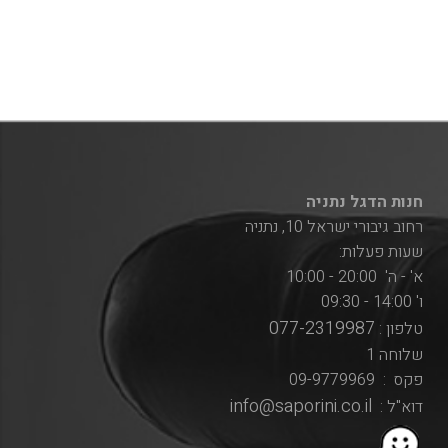
חנות הדגל נתניה
רחוב גיבורי ישראל 10, נתניה
שעות פעלות:
א' - ה' 20:00 - 10:00
ו' 14:00 - 09:30
077-2319987
טלפון :
שלוחה 1
פקס : 09-9779969
info@saporini.co.il
דוא"ל :