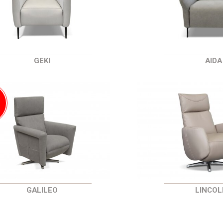
GEKI
AIDA
ל
מ
GALILEO
LINCOL