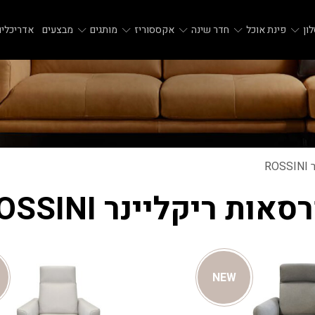
ון
פינת אוכל
חדר שינה
אקססוריז
מותגים
מבצעים
אדריכלים
RO
סאות ריקליינר ROSSINI
NEW