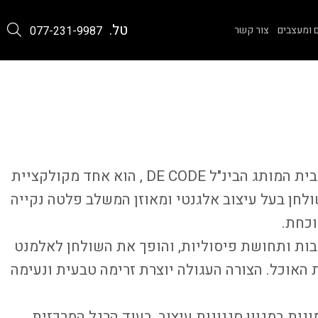
טל.
 ומעצבים
צור קשר
077-231-9987
שולחן אוכל דגם RAY , מבית המותג הבינ"ל DE CODE , הוא אחד מקולקציית
ולחן בעל עיצוב אלגנטי ומאוזן המשלב פלטה נקייה
וכחת.
בות ותחושת פיסוליות, והופך את השולחן לאלמנט
 האוכל. הצורה העגולה יוצרת זרימה טבעית ונעימה
ת במגוון סגנונות עיצוב, בעוד הרגל המרכזית