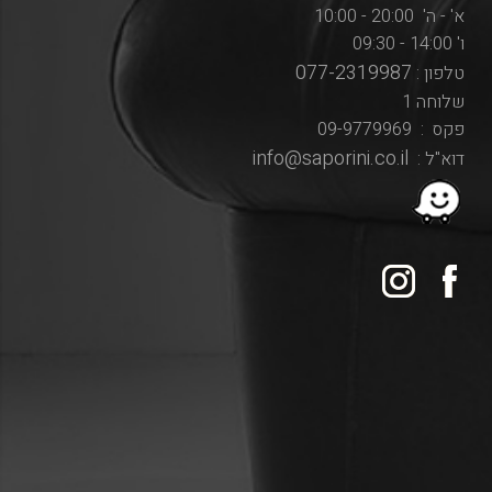
א' - ה' 20:00 - 10:00
ו' 14:00 - 09:30
077-2319987
טלפון :
שלוחה 1
פקס : 09-9779969
info@saporini.co.il
דוא"ל :