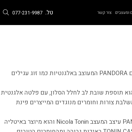
טל.
 ומעצבים
צור קשר
077-231-9987
הכירו את שולחן סלון דגם PANDORA המעוצב באלגנטיות כמו זוג עגילים
לחן קפה PANDORA הוא תוספת שובת לב לחלל הסלון, עם פלטה אלגנטית
שלבת צורות וחומרים מנוגדים המייצרים פינת
את שולחן הקפה PANDORA עיצב המעצב Nicola Tonin והוא מיוצר באיטליה
עבור המותג האיטלקי TONIN CASA באיכות גבוהה ומהחומרים הטובים