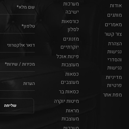
מערכות
אודות
ישיבה
מותגים
כורסאות
מאמרים
לסלון
צור קשר
מזנונים
הצהרת
יוקרתיים
נגישות
פינות אוכל
והסדרי
מעוצבות
נגישות
כסאות
מדיניות
מעוצבים
פרטיות
כסאות בר
מפת אתר
מיטות יוקרה
מראות
מעוצבות
מערכות