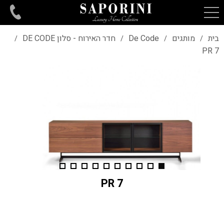
בית
מותגים
De Code
חדר האירוח - סלון DE CODE
/
/
/
/
PR 7
PR 7