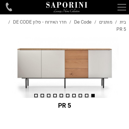
בית
מותגים
De Code
חדר האירוח - סלון DE CODE
/
/
/
/
PR 5
PR 5