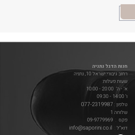
חנות הדגל נתניה
רחוב גיבורי ישראל 10, נתניה
שעות פעלות:
א' - ה' 20:00 - 10:00
ו' 14:00 - 09:30
077-2319987
טלפון :
שלוחה 1
פקס : 09-9779969
info@saporini.co.il
דוא"ל :