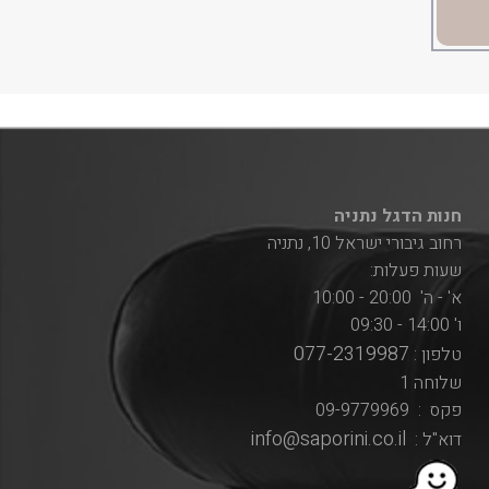
חנות הדגל נתניה
רחוב גיבורי ישראל 10, נתניה
שעות פעלות:
א' - ה' 20:00 - 10:00
ו' 14:00 - 09:30
077-2319987
טלפון :
שלוחה 1
פקס : 09-9779969
info@saporini.co.il
דוא"ל :