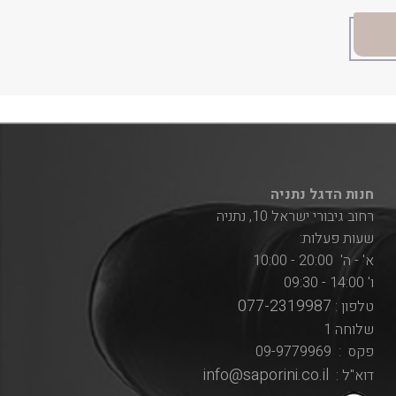
חנות הדגל נתניה
רחוב גיבורי ישראל 10, נתניה
שעות פעלות:
א' - ה' 20:00 - 10:00
ו' 14:00 - 09:30
077-2319987
טלפון :
שלוחה 1
פקס : 09-9779969
info@saporini.co.il
דוא"ל :