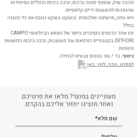
והרבה שיק שנוטף ממנה ברכות, הרבה בזכות הרגליים המיוחדות
שהופכות למשענות ידיים קלאסיות.
היא נוחה, מרשימה ואלגנטית ובשקט בשקט גונבת את כל ההצגה
בחלל.
זהו אחד הדגמים הנמכרים ביותר של המותג הבינלאומי CAMPO
DE'FIORI בקטגוריית כורסאות עור מעוצבות, הרבה בזכות הפשטות
והנוחות.
גימור:
בד / עור במגוון צבעים לבחירה.
למפרט_טכני_לחץ_כאן
מעוניינים במוצר? מלאו את פרטיכם
ואחד מנציגו יחזור אליכם בהקדם.