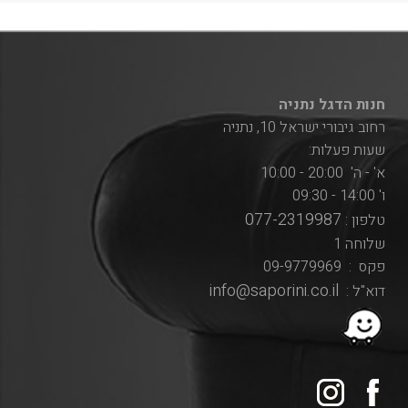
חנות הדגל נתניה
רחוב גיבורי ישראל 10, נתניה
שעות פעלות:
א' - ה' 20:00 - 10:00
ו' 14:00 - 09:30
077-2319987
טלפון :
שלוחה 1
פקס : 09-9779969
info@saporini.co.il
דוא"ל :