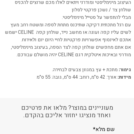
העיצוב מינימליסטי ומודרני ויתאים לאלו מכם שרוצים להכניס
שולחן צד / נשכן פרקטי לסלון
מבלי להתפשר על סטייל מינימליסטי.
עם רגל מתכתית דקיקה שתיכנס מתחת לספה ומשטח רחב מעץ
לשים עליו קפה ועוגה
או מחשב נייד, שולחן קפה CELINE ישמש
אתכם לאינסוף אפשרויות פרקטיות לחיי היום יום ולאירוח.
אם אתם מחפשים שולחן קפה לצד הספה, בעיצוב מינימליסטי,
מודרני ובאיכות איטלקית דגם CELINE יהיה מושלם עבורכם.
גימור:
מתכת + עץ במגוון צבעים לבחירה.
מידות:
אורך: 42 ס"מ, רוחב: 44 ס"מ, גובה: 55 ס"מ
מעוניינים במוצר? מלאו את פרטיכם
ואחד מנציגו יחזור אליכם בהקדם.