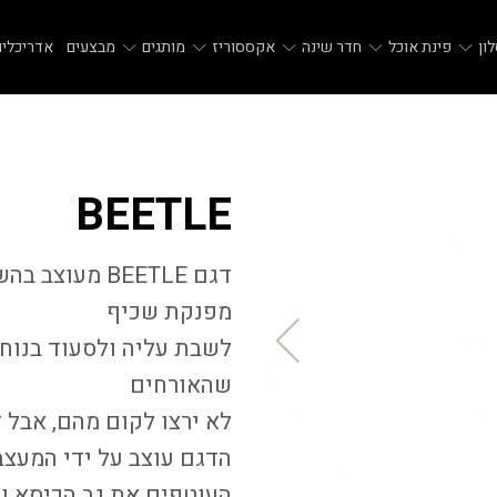
ון
פינת אוכל
חדר שינה
אקססוריז
מותגים
מבצעים
אדריכלים
BEETLE
דגם
BEETLE
מעוצב בהשר
מפנקת שכיף
לשבת עליה ולסעוד בנוחו
שהאורחים
לא ירצו לקום מהם, אבל ז
הדגם עוצב על ידי המעצ
העוטפים את גב הכיסא ומ