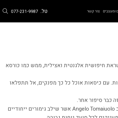
טל.
 ומעצבים
צור קשר
077-231-9987
את חיפושית אלגנטית ואצילית, ממש כמו כורסא
ת. עם כיסאות אוכל כל כך מפנקים, אל תתפלאו
ה כבר סיפור אחר.
ב
Angelo Tomaiuolo
אשר שילב גימורים ייחודיים
עניקים לכל סועד נוחות גבוהה.