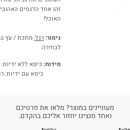
זהו אחד הדגמים האהובי
האוכל!
גימור:
רגל:
מתכת / עץ במ
לבחירה.
מידות:
כיסא ללא ידיות: רוחב: 51 ס"מ, עומק: 55 ס"מ,
כיסא עם ידיות: רוחב: 57 ס"מ, עומק: 61 ס"מ, גובה:
מעוניינים במוצר? מלאו את פרטיכם
ואחד מנציגו יחזור אליכם בהקדם.