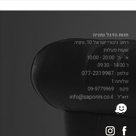
חנות הדגל נתניה
רחוב גיבורי ישראל 10, נתניה
שעות פעלות:
א' - ה' 20:00 - 10:00
ו' 14:00 - 09:30
077-2319987
טלפון :
שלוחה 1
פקס : 09-9779969
info@saporini.co.il
דוא"ל :