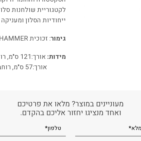
לקטגוריית שולחנות סלון
ייחודיות הסלון ומעניקה
גימור
: זכוכית HAMMER במגוון צבעים לבחירה.
מידות:
אורך:121 ס"מ, רוחב: 63 ס"מ, גובה: 31 ס"מ.
אורך:57 ס"מ, רוחב: 57 ס"מ, גובה: 41 ס"מ.
מעוניינים במוצר? מלאו את פרטיכם
ואחד מנציגו יחזור אליכם בהקדם.