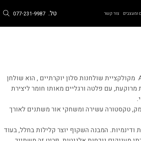
טל.
 ומעצבים
צור קשר
077-231-9987
שולחן סלון דגם ARTURO מקולקציית שולחנות סלון יוקרתיים , הוא שולחן
ת מרוקעת, עם פלטה ורגליים מאותו חומר ליצירת
.
מק, טקסטורה עשירה ומשחקי אור משתנים לאורך
 ודינמיות. המבנה השקוף יוצר קלילות בחלל, בעוד
י מעניקים נוכחות אלגנטית. פריט זה משתייך