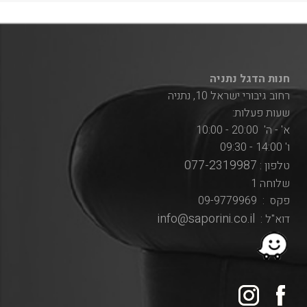
חנות הדגל נתניה
רחוב גיבורי ישראל 10, נתניה
שעות פעלות:
א' - ה' 20:00 - 10:00
ו' 14:00 - 09:30
077-2319987
טלפון :
שלוחה 1
פקס : 09-9779969
info@saporini.co.il
דוא"ל :