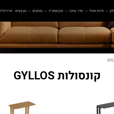
ון
פינת אוכל
חדר שינה
אקססוריז
מותגים
מבצעים
אדריכלים
קונסולות GYLLOS