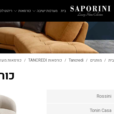
בית
מערכות ישיבה
כורסאות
ריהוט לסל
בית
מותגים
Tancredi
כורסאות TANCREDI
כורסאות מעוצבות I
/
/
/
/
כורס
Rossini
Tonin Casa