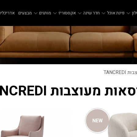
ון
פינת אוכל
חדר שינה
אקססוריז
מותגים
מבצעים
אדריכלים
TANCRED
אות מעוצבות TANCREDI
NEW