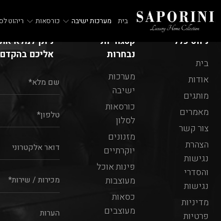
בית
מערכות ישיבה
כורסאות
ריהוט לסל
ניווט כללי
קטגוריות
ניתן למלא את 
נבחרות
אליכם בהקדם:
בית
מערכות
אודות
ישיבה
מותגים
כורסאות
מאמרים
לסלון
צור קשר
מזנונים
הצהרת
יוקרתיים
נגישות
פינות אוכל
והסדרי
מעוצבות
נגישות
כסאות
מדיניות
מעוצבים
פרטיות